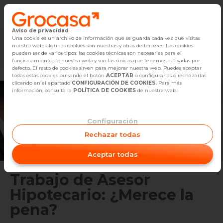
Aviso de privacidad
Vender
Una cookie es un archivo de información que se guarda cada vez que visitas
nuestra web: algunas cookies son nuestras y otras de terceros. Las cookies
Marketplace
Empleo
Diseño
Reforma
Comp
pueden ser de varios tipos: las cookies técnicas son necesarias para el
Buscar Inmuebles
funcionamiento de nuestra web y son las únicas que tenemos activadas por
defecto. El resto de cookies sirven para mejorar nuestra web. Puedes aceptar
todas estas cookies pulsando el botón
ACEPTAR
o configurarlas o rechazarlas
Alquiler
clicando en el apartado
CONFIGURACIÓN DE COOKIES.
Para más
información, consulta la
POLÍTICA DE COOKIES
de nuestra web.
Blog
Configuración
Empleo
Rechazar todas
Oficinas
Aceptar todas
Contacto
Trabajo de Asesor
Hipotecario: ¿Merece la
pena?