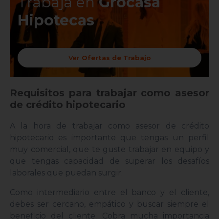
Trabaja en
Grocasa
de c
Hipotecas
,
emp
for
Ver
Ofertas de Trabajo
Requisitos para trabajar como asesor
de crédito hipotecario
A la hora de trabajar como asesor de crédito
hipotecario es importante que tengas un perfil
muy comercial, que te guste trabajar en equipo y
que tengas capacidad de superar los desafíos
laborales que puedan surgir.
Como intermediario entre el banco y el cliente,
debes ser cercano, empático y buscar siempre el
beneficio del cliente. Cobra mucha importancia