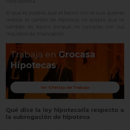
contraoferta.
Sí que es posible, que el banco con el que quieres
realizar el cambio de hipoteca, no acepte que te
cambies de banco porque no cumplas con sus
requisitos de financiación.
an
Trabaja en
Grocasa
Busc
de c
Hipotecas
,
emp
for
Ver
Ofertas de Trabajo
Qué dice la ley hipotecaria respecto a
la subrogación de hipoteca