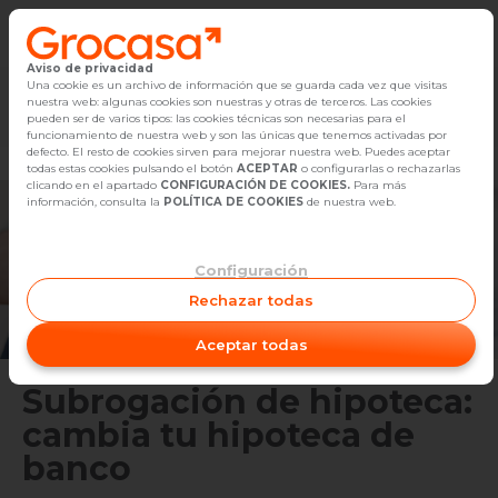
Aviso de privacidad
Vender
Una cookie es un archivo de información que se guarda cada vez que visitas
nuestra web: algunas cookies son nuestras y otras de terceros. Las cookies
Marketplace
Empleo
Diseño
Reforma
Comp
pueden ser de varios tipos: las cookies técnicas son necesarias para el
Buscar Inmuebles
funcionamiento de nuestra web y son las únicas que tenemos activadas por
defecto. El resto de cookies sirven para mejorar nuestra web. Puedes aceptar
todas estas cookies pulsando el botón
ACEPTAR
o configurarlas o rechazarlas
Alquiler
clicando en el apartado
CONFIGURACIÓN DE COOKIES.
Para más
información, consulta la
POLÍTICA DE COOKIES
de nuestra web.
Blog
Configuración
Empleo
Rechazar todas
Oficinas
Aceptar todas
Contacto
Subrogación de hipoteca:
cambia tu hipoteca de
banco