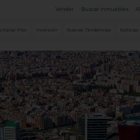
Vender
Buscar Inmuebles
A
Vender Piso
Comprar Piso
omprar Piso
Inversión
Nuevas Tendencias
Noticias
Valorar Inmueble
Alquilar Piso
MarketPlace
MarketPlace