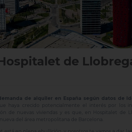
Hospitalet de Llobreg
emanda de alquiler en España según datos de Ide
 haya crecido potencialmente el interés por los inve
n de nuevas viviendas y es que, en Hospitalet de Ll
a nueva del área metropolitana de Barcelona.
 está en plena ebullición, y nosotros te vamos a dar las