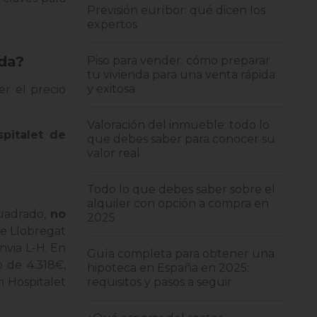
Previsión euríbor: qué dicen los
expertos
nda?
Piso para vender: cómo preparar
tu vivienda para una venta rápida
y exitosa
er el precio
Valoración del inmueble: todo lo
pitalet de
que debes saber para conocer su
valor real
Todo lo que debes saber sobre el
alquiler con opción a compra en
cuadrado,
no
2025
de Llobregat
nvia L-H. En
Guía completa para obtener una
 de 4.318€,
hipoteca en España en 2025:
requisitos y pasos a seguir
n Hospitalet