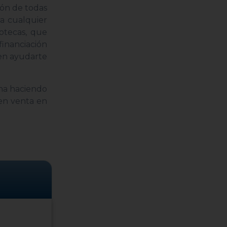
ión de todas
a cualquier
otecas, que
financiación
den ayudarte
ana haciendo
 en venta en