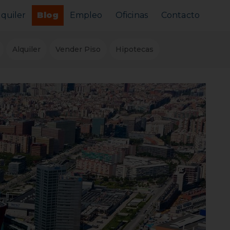
lquiler
Blog
Empleo
Oficinas
Contacto
Alquilar tu piso
Alquiler
Vender Piso
Hipotecas
Busco alquilar