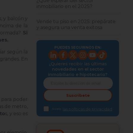
¿Qué esperar del sector
inmobiliario en el 2025?
, y balcón y
Vende tu piso en 2025: prepárate
encima de la
y asegura una venta exitosa
eformada?
Si
mes.
PUEDES SEGUIRNOS EN:
iar según la
 grandes. En
¿Quieres recibir las últimas
novedades en el sector
inmobiliario e hipotecario?
Suscribete
 para poder
as de metro,
las políticas de privacidad
Acepto
to
s, y eso es
por ejemplo,