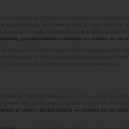
de Grocasa tenía 90 metros cuadrados, tres habitaciones
estas características, es probable que su valor esté por 
a vivienda con esas características que además está r
biliarios, puedes haberla vendido en menos de un 
ona, porque las características más buscadas pueden var
familias y, por lo tanto, los pisos más buscados son más
 y las características más buscadas serán diferentes.
pitalet de Llobregat porque es una muy buena opción
r a estar bien conectada. La ciudad cuenta con dos líne
 llegar al centro de Barcelona en menos de 20 minu
grande
y no todas las viviendas están igual de cerca de, 