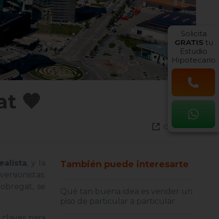
Solicita
GRATIS
tu
Estudio
Hipotecario
at 🧡
Compartir
alista
, y la
También puede interesarte
rsionistas.
obregat, se
Qué tan buena idea es vender un
piso de particular a particular
 claves para