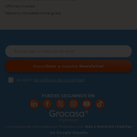
Oficinas Grocasa
Valora tu inmueble online gratis
Suscríbete a nuestra
Newsletter
Acepto
las políticas de privacidad
PUEDES SEGUIRNOS EN:
La empresa de intermediación financiera con
más y mejores reseñas
en Google España