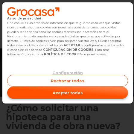
Aviso de privacidad
Vender
Una cookie es un archivo de información que se guarda cada vez que visitas
nuestra web: algunas cookies son nuestras y otras de terceros. Las cookies
Marketplace
Empleo
Diseño
Reforma
Comp
pueden ser de varios tipos: las cookies técnicas son necesarias para el
Buscar Inmuebles
funcionamiento de nuestra web y son las únicas que tenemos activadas por
defecto. El resto de cookies sirven para mejorar nuestra web. Puedes aceptar
todas estas cookies pulsando el botón
ACEPTAR
o configurarlas o rechazarlas
Alquiler
clicando en el apartado
CONFIGURACIÓN DE COOKIES.
Para más
información, consulta la
POLÍTICA DE COOKIES
de nuestra web.
Blog
Configuración
Empleo
Rechazar todas
Oficinas
Aceptar todas
Contacto
¿Cómo solicitar una
hipoteca para una
vivienda de obra nueva?