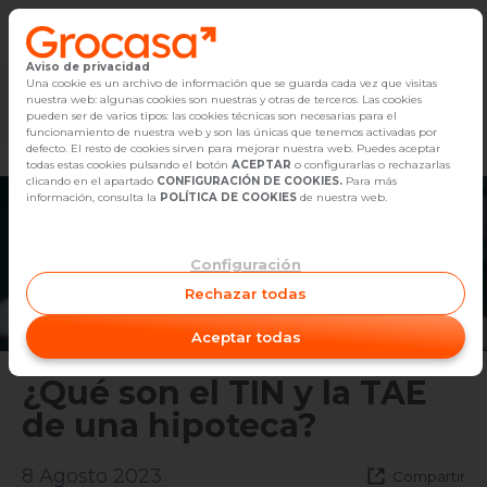
Aviso de privacidad
Vender
Una cookie es un archivo de información que se guarda cada vez que visitas
nuestra web: algunas cookies son nuestras y otras de terceros. Las cookies
Marketplace
Empleo
Diseño
Reforma
Comp
pueden ser de varios tipos: las cookies técnicas son necesarias para el
Buscar Inmuebles
funcionamiento de nuestra web y son las únicas que tenemos activadas por
defecto. El resto de cookies sirven para mejorar nuestra web. Puedes aceptar
todas estas cookies pulsando el botón
ACEPTAR
o configurarlas o rechazarlas
Alquiler
clicando en el apartado
CONFIGURACIÓN DE COOKIES.
Para más
información, consulta la
POLÍTICA DE COOKIES
de nuestra web.
Blog
Configuración
Empleo
Rechazar todas
Oficinas
Aceptar todas
Contacto
¿Qué son el TIN y la TAE
de una hipoteca?
8 Agosto 2023
Compartir