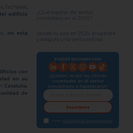
os, fachadas,
¿Qué esperar del sector
el edificio
inmobiliario en el 2025?
l,
no está
Vende tu piso en 2025: prepárate
y asegura una venta exitosa
PUEDES SEGUIRNOS EN:
ificios con
¿Quieres recibir las últimas
edad en su
novedades en el sector
En
Cataluña
,
inmobiliario e hipotecario?
unidad de
Suscribete
las políticas de privacidad
Acepto