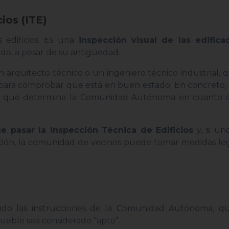
ios (ITE)
edificios. Es una
inspección visual de las edifica
do, a pesar de su antigüedad.
 arquitecto técnico o un ingeniero técnico industrial,
 para comprobar que está en buen estado. En concreto, 
os que determina la Comunidad Autónoma en cuanto a
de pasar la Inspección Técnica de Edificios
y, si un
ección, la comunidad de vecinos puede tomar medidas le
iendo las instrucciones de la Comunidad Autónoma, q
ueble sea considerado “apto”.