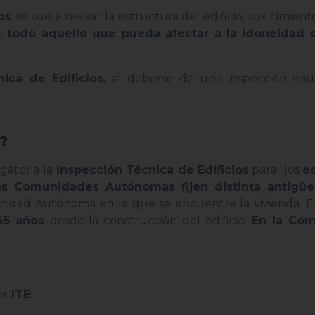
ios
se suele revisar la estructura del edificio, sus cimient
l,
todo aquello que pueda afectar a la idoneidad d
ica de Edificios,
al deberse de una inspección visua
E?
gatoria la
Inspección Técnica de Edificios
para “los
ed
las Comunidades Autónomas fijen distinta antigü
unidad Autónoma en la que se encuentre la vivienda. 
45 años
desde la construcción del edificio.
En la Com
or
ITE: