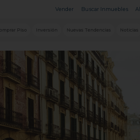
Vender
Buscar Inmuebles
A
Vender Piso
Comprar Piso
omprar Piso
Inversión
Nuevas Tendencias
Noticias
Valorar Inmueble
Alquilar Piso
MarketPlace
MarketPlace