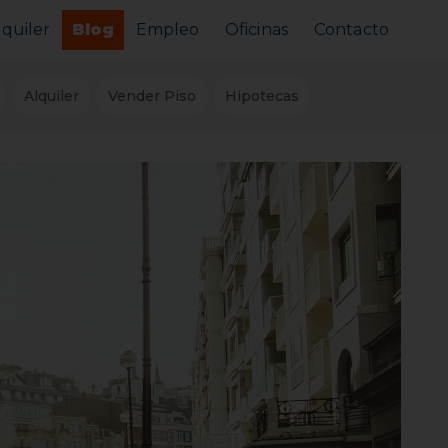
lquiler
Blog
Empleo
Oficinas
Contacto
Alquilar tu piso
Alquiler
Vender Piso
Hipotecas
Busco alquilar