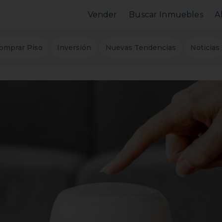
Vender
Buscar Inmuebles
A
Vender Piso
Comprar Piso
omprar Piso
Inversión
Nuevas Tendencias
Noticias
Valorar Inmueble
Alquilar Piso
MarketPlace
MarketPlace