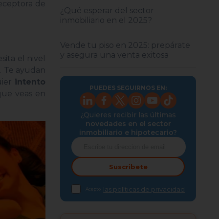
receptora de
¿Qué esperar del sector
inmobiliario en el 2025?
Vende tu piso en 2025: prepárate
y asegura una venta exitosa
ta el nivel
. Te ayudan
uier
intento
PUEDES SEGUIRNOS EN:
 que veas en
¿Quieres recibir las últimas
novedades en el sector
inmobiliario e hipotecario?
Suscribete
las políticas de privacidad
Acepto