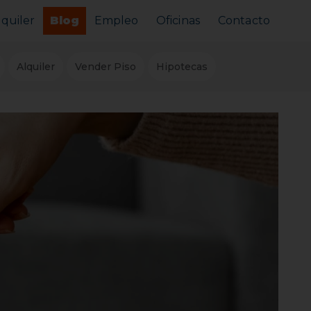
lquiler
Blog
Empleo
Oficinas
Contacto
Alquilar tu piso
Alquiler
Vender Piso
Hipotecas
Busco alquilar