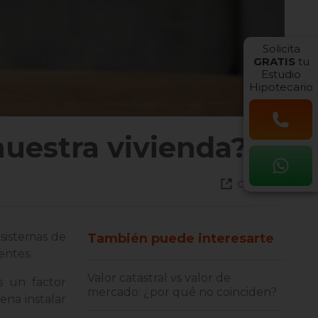
Solicita
GRATIS
tu
Estudio
Hipotecario
nuestra vivienda?
Compartir
 sistemas de
También puede interesarte
entes.
Valor catastral vs valor de
s un factor
mercado: ¿por qué no coinciden?
ena instalar