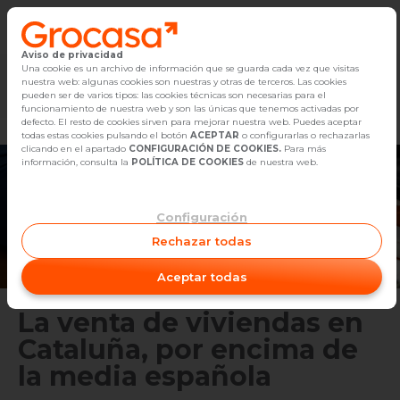
Aviso de privacidad
Vender
Una cookie es un archivo de información que se guarda cada vez que visitas
nuestra web: algunas cookies son nuestras y otras de terceros. Las cookies
Marketplace
Empleo
Diseño
Reforma
Comp
pueden ser de varios tipos: las cookies técnicas son necesarias para el
Buscar Inmuebles
funcionamiento de nuestra web y son las únicas que tenemos activadas por
defecto. El resto de cookies sirven para mejorar nuestra web. Puedes aceptar
todas estas cookies pulsando el botón
ACEPTAR
o configurarlas o rechazarlas
Alquiler
clicando en el apartado
CONFIGURACIÓN DE COOKIES.
Para más
información, consulta la
POLÍTICA DE COOKIES
de nuestra web.
Blog
Configuración
Empleo
Rechazar todas
Oficinas
Aceptar todas
Contacto
La venta de viviendas en
Cataluña, por encima de
la media española