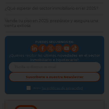
¿Qué esperar del sector inmobiliario en el 2025?
Vende tu piso en 2025: prepárate y asegura una
venta exitosa
PUEDES SEGUIRNOS EN:
¿Quieres recibir las últimas
novedades en el sector
inmobiliario e hipotecario?
Suscríbete a nuestra
Newsletter
las políticas de privacidad
Acepto