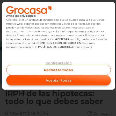
Aviso de privacidad
Vender
Una cookie es un archivo de información que se guarda cada vez que visitas
nuestra web: algunas cookies son nuestras y otras de terceros. Las cookies
Marketplace
Empleo
Diseño
Reforma
Comp
pueden ser de varios tipos: las cookies técnicas son necesarias para el
Buscar Inmuebles
funcionamiento de nuestra web y son las únicas que tenemos activadas por
defecto. El resto de cookies sirven para mejorar nuestra web. Puedes aceptar
todas estas cookies pulsando el botón
ACEPTAR
o configurarlas o rechazarlas
Alquiler
clicando en el apartado
CONFIGURACIÓN DE COOKIES.
Para más
información, consulta la
POLÍTICA DE COOKIES
de nuestra web.
Blog
Configuración
Empleo
Rechazar todas
Oficinas
Aceptar todas
Contacto
IRPH de las hipotecas:
todo lo que debes saber
8 Noviembre 2023
Compartir