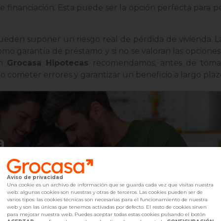
de financiación. Esta puede ser la opción perfecta para 
ueden suponer un riesgo real de pérdida de vivienda. 
omo garantía de préstamo y si no se valoran las opcione
En
Grocasa Hipotecas
recomendamos, antes de toma
no cometer errores y garantizar un beneficio a largo plaz
a
Aviso de privacidad
un WhatsApp
Una cookie es un archivo de información que se guarda cada vez que visitas nuestra
web: algunas cookies son nuestras y otras de terceros. Las cookies pueden ser de
varios tipos: las cookies técnicas son necesarias para el funcionamiento de nuestra
web y son las únicas que tenemos activadas por defecto. El resto de cookies sirven
para mejorar nuestra web. Puedes aceptar todas estas cookies pulsando el botón