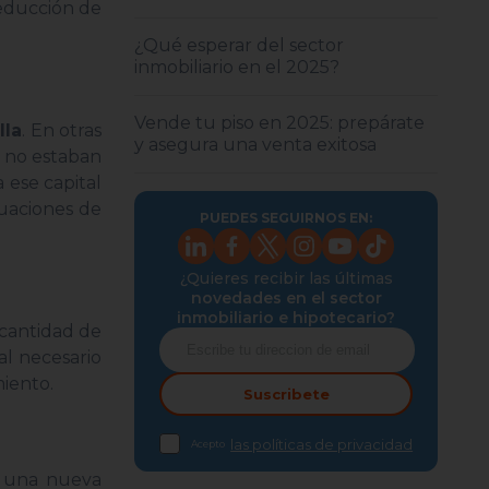
reducción de
¿Qué esperar del sector
inmobiliario en el 2025?
Vende tu piso en 2025: prepárate
lla
. En otras
y asegura una venta exitosa
e no estaban
 ese capital
tuaciones de
PUEDES SEGUIRNOS EN:
¿Quieres recibir las últimas
novedades en el sector
inmobiliario e hipotecario?
 cantidad de
l necesario
miento.
Suscribete
las políticas de privacidad
Acepto
e una nueva