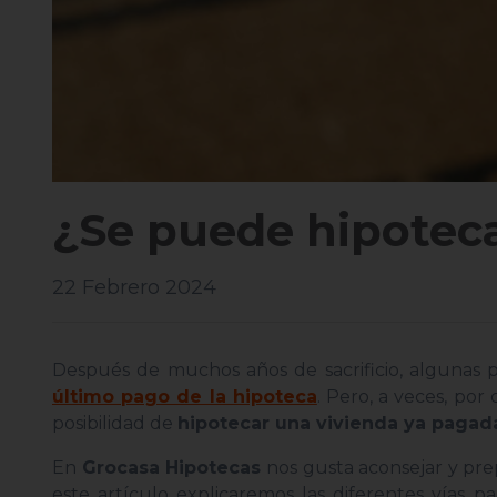
¿Se puede hipoteca
22 Febrero 2024
Después de muchos años de sacrificio, algunas p
último pago de la hipoteca
. Pero, a veces, por
posibilidad de
hipotecar una vivienda ya pagad
En
Grocasa Hipotecas
nos gusta aconsejar y prep
este artículo explicaremos las diferentes vías 