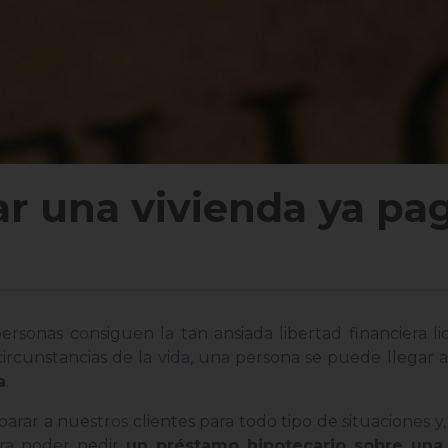
r una vivienda ya pa
ersonas consiguen la tan ansiada libertad financiera 
 circunstancias de la vida, una persona se puede llegar a
a
.
arar a nuestros clientes para todo tipo de situaciones y, 
para poder pedir
un préstamo hipotecario sobre una