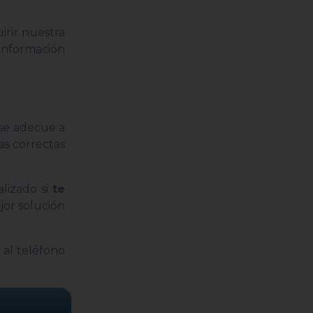
irir nuestra
 información
 se adecue a
as correctas
lizado si
te
jor solución
al teléfono