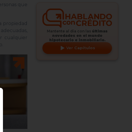
personas que
La propiedad
s adecuadas,
Mantente al día con las
últimas
novedades en el mundo
r cualquier
hipotecario e inmobiliario.
o.
Ver
Capítulos