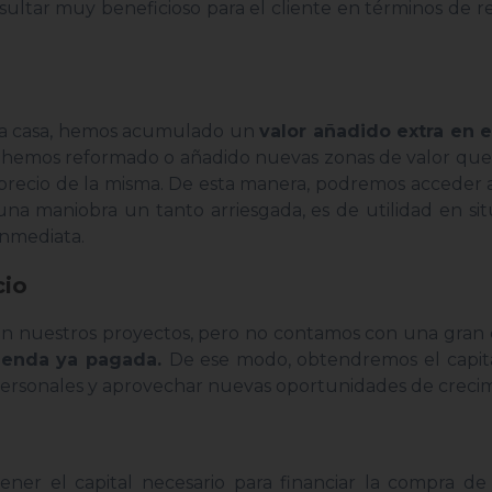
resultar muy beneficioso para el cliente en términos de 
tra casa, hemos acumulado un
valor añadido extra en e
la hemos reformado o añadido nuevas zonas de valor qu
recio de la misma. De esta manera, podremos acceder a
una maniobra un tanto arriesgada, es de utilidad en si
inmediata.
cio
 en nuestros proyectos, pero no contamos con una gran
vienda ya pagada.
De ese modo, obtendremos el capita
s personales y aprovechar nuevas oportunidades de creci
tener el capital necesario para financiar la compra d