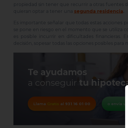
propiedad sin tener que recurrir a otras fuentes 
quieran optar a tener una
segunda residencia
.
Es importante señalar que todas estas acciones p
se pone en riesgo en el momento que se utiliza c
es posible incurrir en dificultades financieras. 
decisión, sopesar todas las opciones posibles para 
Te ayudamos
a conseguir
tu hipotec
Llama
Gratis
al
931 16 01 00
o envía 