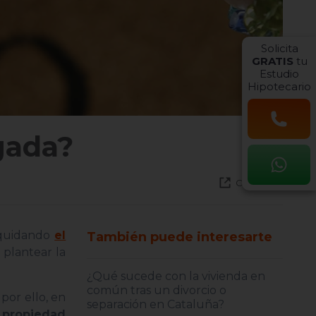
Solicita
GRATIS
tu
Estudio
Hipotecario
gada?
Compartir
liquidando
el
También puede interesarte
 plantear la
¿Qué sucede con la vivienda en
común tras un divorcio o
por ello, en
separación en Cataluña?
 propiedad