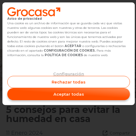
Aviso de privacidad
Vender
Una cookie es un archivo de información que se guarda cada vez que visitas
nuestra web: algunas cookies son nuestras y otras de terceros. Las cookies
Marketplace
Empleo
Diseño
Reforma
Comp
pueden ser de varios tipos: las cookies técnicas son necesarias para el
Buscar Inmuebles
funcionamiento de nuestra web y son las únicas que tenemos activadas por
defecto. El resto de cookies sirven para mejorar nuestra web. Puedes aceptar
todas estas cookies pulsando el botón
ACEPTAR
o configurarlas o rechazarlas
Alquiler
clicando en el apartado
CONFIGURACIÓN DE COOKIES.
Para más
información, consulta la
POLÍTICA DE COOKIES
de nuestra web.
Blog
Configuración
Empleo
Rechazar todas
Oficinas
Aceptar todas
Contacto
5 consejos para evitar la
humedad en casa
11 Enero 2024
Compartir