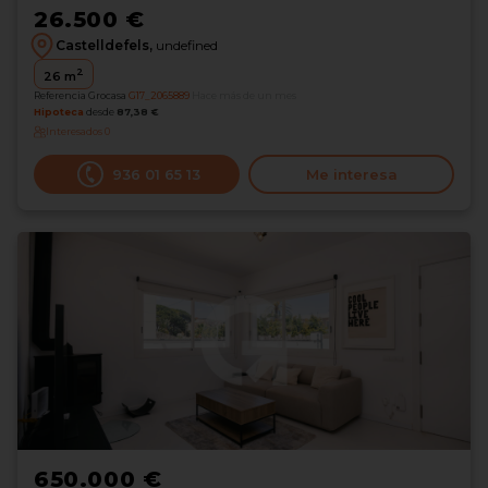
26.500 €
Castelldefels,
undefined
2
26
m
Referencia Grocasa
G17_2065889
Hace más de un mes
Hipoteca
desde
87,38 €
Interesados
0
936 01 65 13
Me interesa
650.000 €