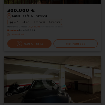
300.000 €
Castelldefels,
undefined
2
3
Hab.
1
baño(s)
Ascensor
86
m
Referencia Grocasa
G17_526283
Hace más de un mes
Hipoteca
desde
918,02 €
Interesados
0
936 01 65 13
Me interesa