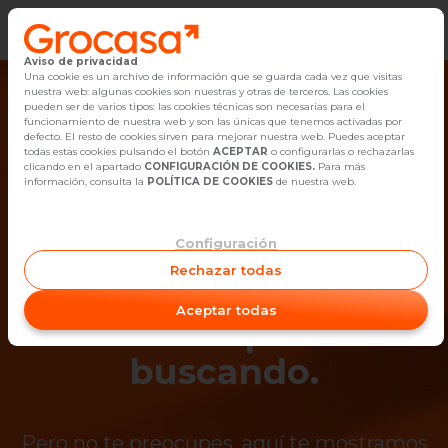
Aviso de privacidad
Vender
Una cookie es un archivo de información que se guarda cada vez que visitas
nuestra web: algunas cookies son nuestras y otras de terceros. Las cookies
pueden ser de varios tipos: las cookies técnicas son necesarias para el
Buscar Inmuebles
funcionamiento de nuestra web y son las únicas que tenemos activadas por
defecto. El resto de cookies sirven para mejorar nuestra web. Puedes aceptar
todas estas cookies pulsando el botón
ACEPTAR
o configurarlas o rechazarlas
Alquiler
clicando en el apartado
CONFIGURACIÓN DE COOKIES.
Para más
información, consulta la
POLÍTICA DE COOKIES
de nuestra web.
Blog
Configuración
¡Ups! Ya no está
Empleo
Rechazar todas
disponible el
Oficinas
Aceptar todas
inmueble que estás
Contacto
buscando.
Pero no te preocupes, aquí te mostramos