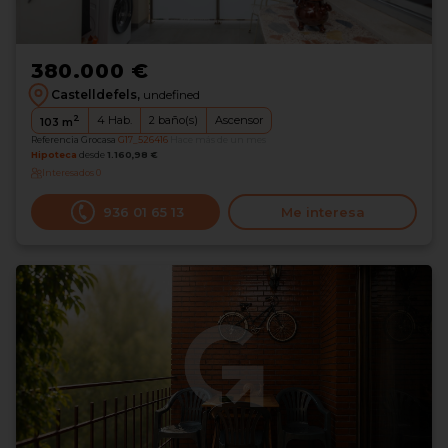
380.000 €
Castelldefels,
undefined
2
4
Hab.
2
baño(s)
Ascensor
103
m
Referencia Grocasa
G17_526416
Hace más de un mes
Hipoteca
desde
1.160,98 €
Interesados
0
936 01 65 13
Me interesa