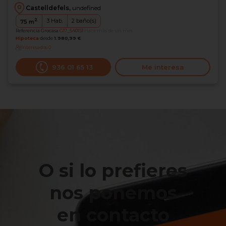
Castelldefels,
undefined
2
3
Hab.
2
baño(s)
75
m
Referencia Grocasa
G17_540151
Hace más de un mes
Hipoteca
desde
1.980,99 €
Interesados
0
936 01 65 13
Me interesa
O si lo prefieres
nos ponemos
en contacto