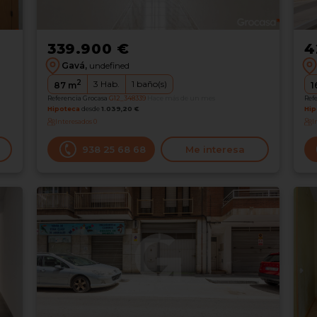
339.900 €
4
Gavá,
undefined
2
3
Hab.
1
baño(s)
87
m
1
Referencia Grocasa
G12_348339
Hace más de un mes
Ref
Hipoteca
desde
1.039,20 €
Hip
Interesados
0
I
938 25 68 68
Me interesa