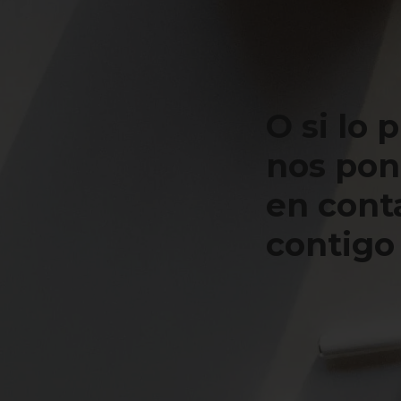
O si lo 
nos po
en cont
contigo