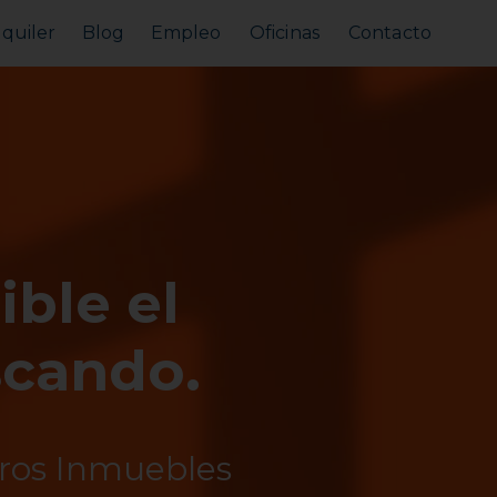
lquiler
Blog
Empleo
Oficinas
Contacto
Alquilar tu piso
Busco alquilar
ible el
scando.
tros Inmuebles