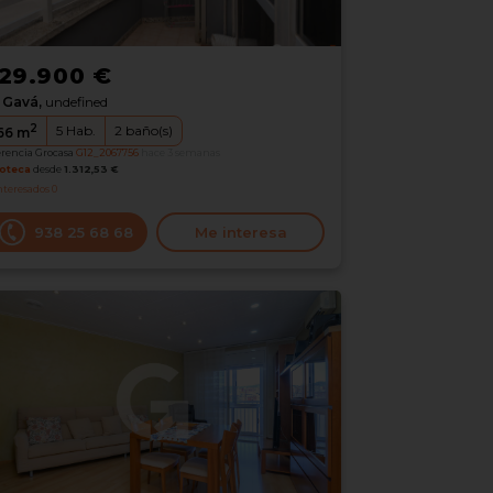
29.900 €
Gavá,
undefined
2
5
Hab.
2
baño(s)
66
m
erencia Grocasa
G12_2067756
hace 3 semanas
oteca
desde
1.312,53 €
nteresados
0
938 25 68 68
Me interesa