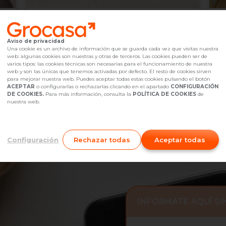
119.900 €
3
Gavá,
undefined
Aviso de privacidad
2
1
baño(s)
273
m
1
Una cookie es un archivo de información que se guarda cada vez que visitas nuestra
web: algunas cookies son nuestras y otras de terceros. Las cookies pueden ser de
Referencia Grocasa
G12_115836
Hace más de un mes
Ref
varios tipos: las cookies técnicas son necesarias para el funcionamiento de nuestra
Hipoteca
desde
371,05 €
Hip
web y son las únicas que tenemos activadas por defecto. El resto de cookies sirven
Interesados
0
I
para mejorar nuestra web. Puedes aceptar todas estas cookies pulsando el botón
ACEPTAR
o configurarlas o rechazarlas clicando en el apartado
CONFIGURACIÓN
938 25 68 68
Me interesa
DE COOKIES.
Para más información, consulta la
POLÍTICA DE COOKIES
de
nuestra web.
Configuración
Rechazar todas
Aceptar todas
INFÓRMATE AQUÍ S