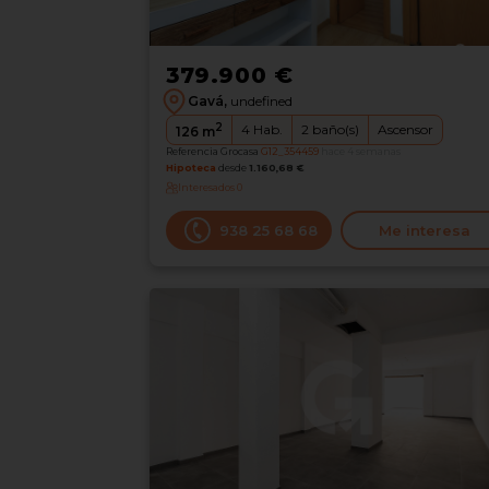
379.900 €
Gavá,
undefined
2
4
Hab.
2
baño(s)
Ascensor
126
m
Referencia Grocasa
G12_354459
hace 4 semanas
Hipoteca
desde
1.160,68 €
Interesados
0
938 25 68 68
Me interesa