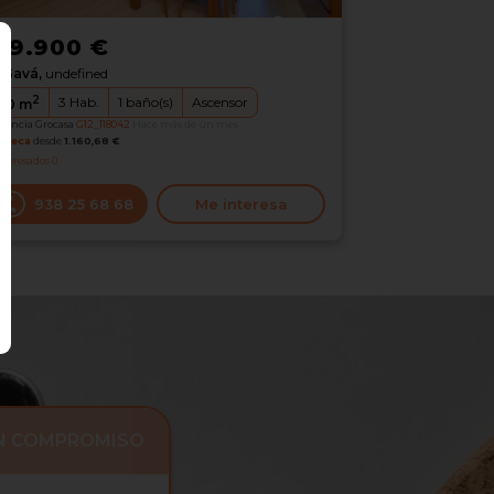
79.900 €
Gavá,
undefined
2
3
Hab.
1
baño(s)
Ascensor
00
m
erencia Grocasa
G12_118042
Hace más de un mes
oteca
desde
1.160,68 €
nteresados
0
938 25 68 68
Me interesa
IN COMPROMISO