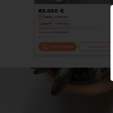
85.000 €
Gavá,
undefined
2
1
baño(s)
125
m
Referencia Grocasa
G12_2035094
Hace más de un mes
Hipoteca
desde
265,05 €
Interesados
0
938 25 68 68
Me interesa