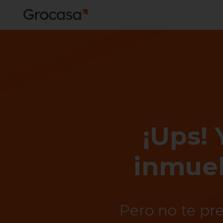
¡Ups! 
inmueb
Pero no te pr