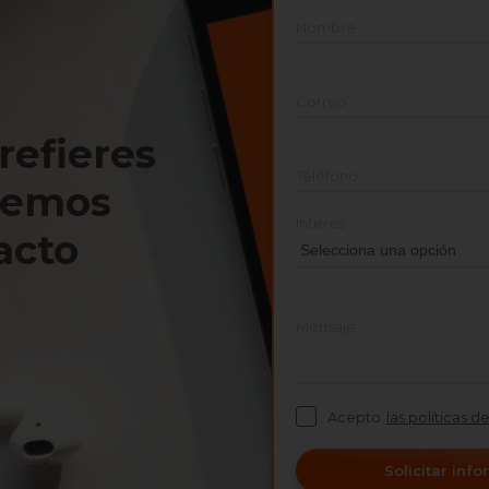
Nombre
Correo
prefieres
Teléfono
nemos
Interés
acto
Mensaje
Acepto
las políticas d
Solicitar inf