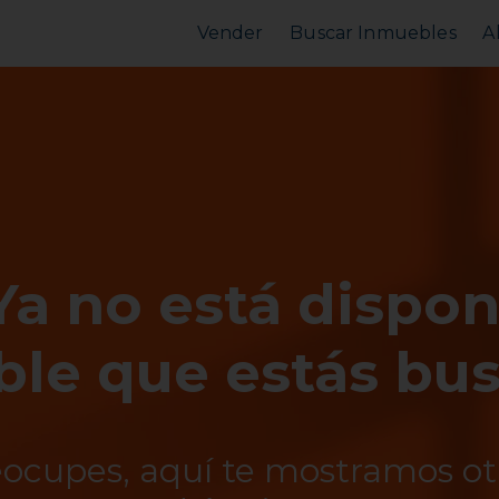
Vender
Buscar Inmuebles
A
Vender Piso
Comprar Piso
Valorar Inmueble
Alquilar Piso
MarketPlace
MarketPlace
Ya no está dispon
le que estás bu
eocupes, aquí te mostramos o